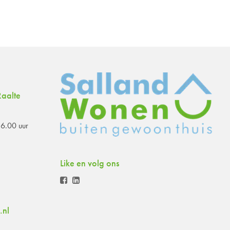
aalte
6.00 uur
Like en volg ons
.nl