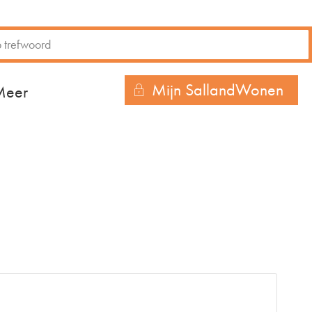
Mijn SallandWonen
r