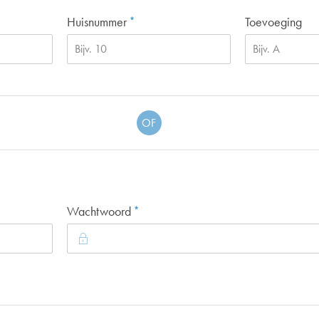
Verplicht veld
Huisnummer
Toevoeging
*
OF
Verplicht veld
Wachtwoord
*