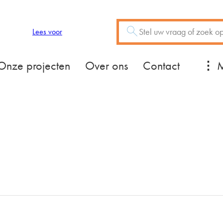
Zoeken
Vraag of trefwoord
Lees voor
Mee
Onze projecten
Over ons
Contact