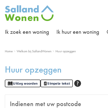
Naar de homepage
Ik zoek een woning
Ik huur een woning
Naar hoofdinhoud
Naar hoofdnavigatiemenu
Naar zoeken
Home
Welkom bij SallandWonen
Huur opzeggen
Huur opzeggen
Uitleg woorden
Simpele tekst
Indienen met uw postcode