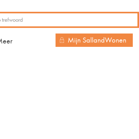
Mijn SallandWonen
r