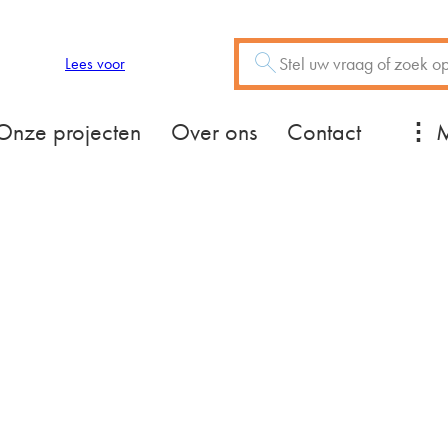
Zoeken
Vraag of trefwoord
Lees voor
Mee
Onze projecten
Over ons
Contact