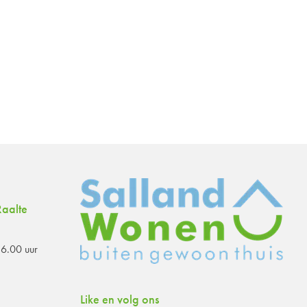
aalte
6.00 uur
Like en volg ons