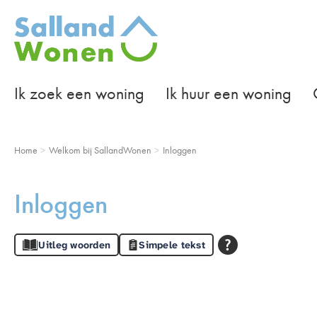
Naar de homepage
Ik zoek een woning
Ik huur een woning
Naar hoofdinhoud
Naar hoofdnavigatiemenu
Naar zoeken
Home
Welkom bij SallandWonen
Inloggen
Inloggen
Uitleg woorden
Simpele tekst