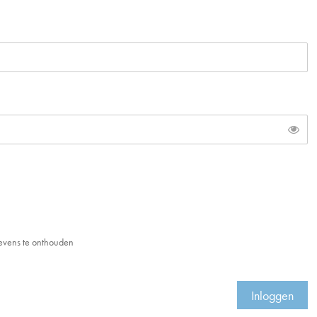
Toon
evens te onthouden
Inloggen