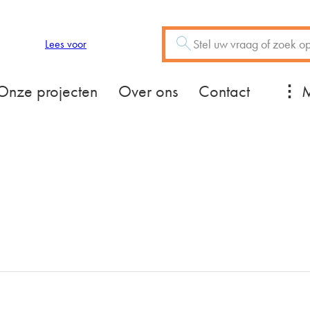
Zoeken
Vraag of trefwoord
Lees voor
Mee
Onze projecten
Over ons
Contact