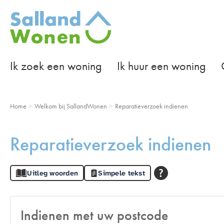
Naar de homepage
Ik zoek een woning
Ik huur een woning
Naar hoofdinhoud
Naar hoofdnavigatiemenu
Naar zoeken
Home
Welkom bij SallandWonen
Reparatieverzoek indienen
Reparatieverzoek indienen
Uitleg woorden
Simpele tekst
Indienen met uw postcode