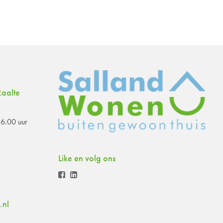
aalte
6.00 uur
Like en volg ons
.nl