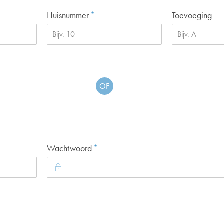
Verplicht veld
Huisnummer
Toevoeging
*
OF
Verplicht veld
Wachtwoord
*