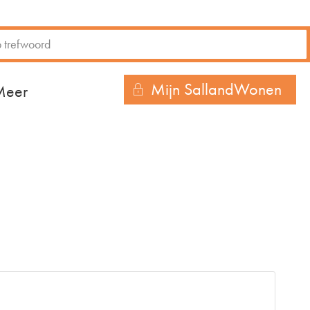
Mijn SallandWonen
r