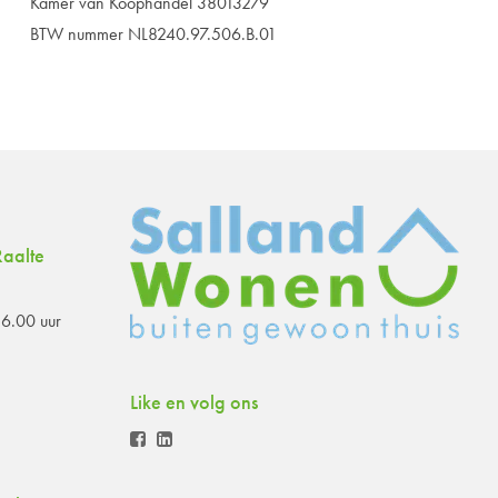
Kamer van Koophandel 38013279
BTW nummer NL8240.97.506.B.01
aalte
6.00 uur
Like en volg ons