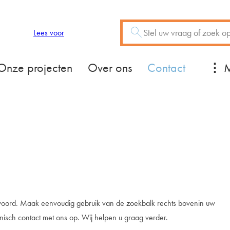
Zoeken
Vraag of trefwoord
Lees voor
Mee
Onze projecten
Over ons
Contact
twoord. Maak eenvoudig gebruik van de zoekbalk rechts bovenin uw
nisch contact met ons op. Wij helpen u graag verder.