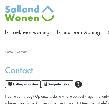
Naar de homepage
Ik zoek een woning
Ik huur een woning
Naar hoofdinhoud
Naar hoofdnavigatiemenu
Naar zoeken
Home
Contact
Contact
Uitleg woorden
Simpele tekst
Heeft u een vraag? Op onze website vindt u op veel vragen het an
scherm. Heeft u niet kunnen vinden wat u zocht? Neem gerust telefo