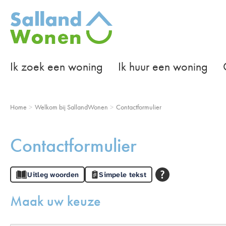
Naar de homepage
Ik zoek een woning
Ik huur een woning
Naar hoofdinhoud
Naar hoofdnavigatiemenu
Naar zoeken
Home
Welkom bij SallandWonen
Contactformulier
Contactformulier
Uitleg woorden
Simpele tekst
Maak uw keuze