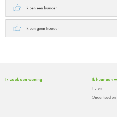

Ik ben een huurder

Ik ben geen huurder
Contactinformatie
Ik zoek een woning
Ik huur een 
Huren
Onderhoud en r