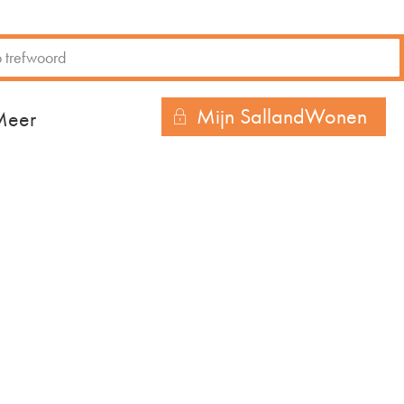
Mijn SallandWonen
r