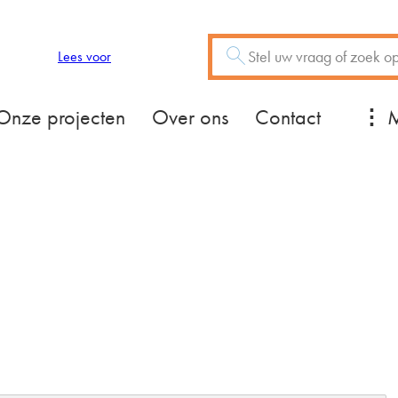
Zoeken
Vraag of trefwoord
Lees voor
Mee
Onze projecten
Over ons
Contact