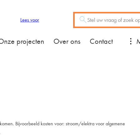
Zoeken
Vraag of trefwoord
Lees voor
Mee
Onze projecten
Over ons
Contact
 komen. Bijvoorbeeld kosten voor: stroom/elektra voor algemene
.