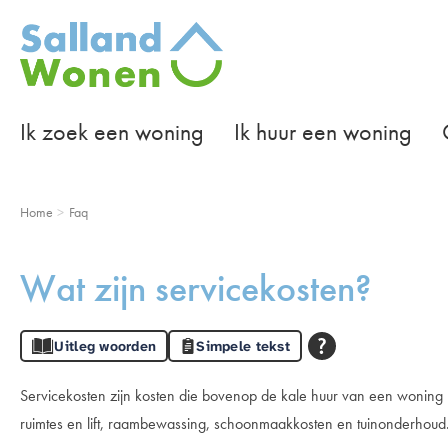
Naar de homepage
Ik zoek een woning
Ik huur een woning
Naar hoofdinhoud
Naar hoofdnavigatiemenu
Naar zoeken
Home
Faq
Wat zijn servicekosten?
Uitleg woorden
Simpele tekst
Algemeen
Servicekosten zijn kosten die bovenop de kale huur van een woning
ruimtes en lift, raambewassing, schoonmaakkosten en tuinonderhoud