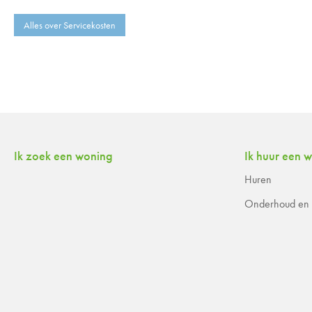
Alles over Servicekosten
Contactinformatie
Ik zoek een woning
Ik huur een 
Huren
Onderhoud en r