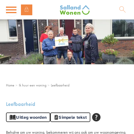
Naar de homepage
Ga naar Hoofd
Naar hoofdinhoud
Naar hoofdnavigatiemenu
Naar zoeken
Home
Ik huur een woning
Leefbaarheid
Leefbaarheid
Uitleg woorden
Simpele tekst
Behalve om uw woning, bekommeren wij ons ook om uw woonomgeving.