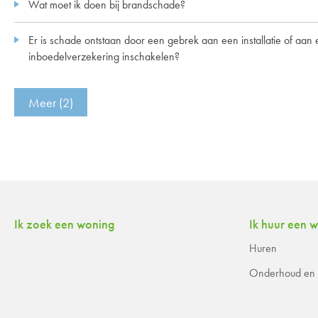
Wat moet ik doen bij brandschade?
Er is schade ontstaan door een gebrek aan een installatie of aan een gebouw van jullie. Waarom moet ik mijn eigen
inboedelverzekering inschakelen?
Meer (2)
Contactinformatie
Ik zoek een woning
Ik huur een 
Huren
Onderhoud en r