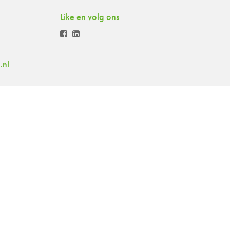
Like en volg ons
.nl
richt
Contact