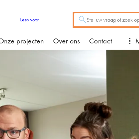
Zoeken
Vraag of trefwoord
Lees voor
Mee
Onze projecten
Over ons
Contact