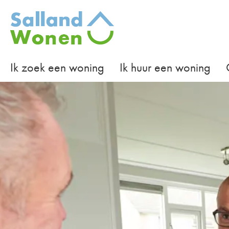
Naar de homepage
Ik zoek een woning
Ik huur een woning
Naar hoofdinhoud
Naar hoofdnavigatiemenu
Naar zoeken