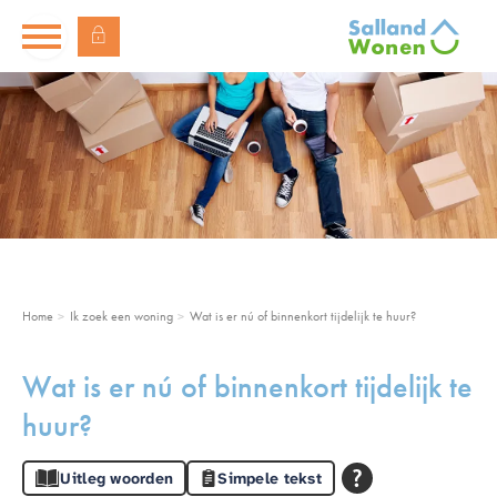
Naar de homepage
Ga naar Hoofd
Naar hoofdinhoud
Naar hoofdnavigatiemenu
Naar zoeken
Home
Ik zoek een woning
Wat is er nú of binnenkort tijdelijk te huur?
Wat is er nú of binnenkort tijdelijk te
huur?
Uitleg woorden
Simpele tekst