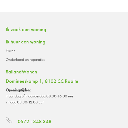
Contactinformatie
Ik zoek een woning
Ik huur een woning
Huren
Onderhoud en reparaties
SallandWonen
Domineeskamp 1, 8102 CC Raalte
Openingstijden:
maandag t/m donderdag 08.30-16.00 uur
vrijdag 08.30-12.00 uur
0572 - 348 348