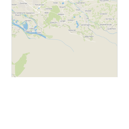
Leaflet
|
Embrace - The Human Cloud
Raalte
Afgerond