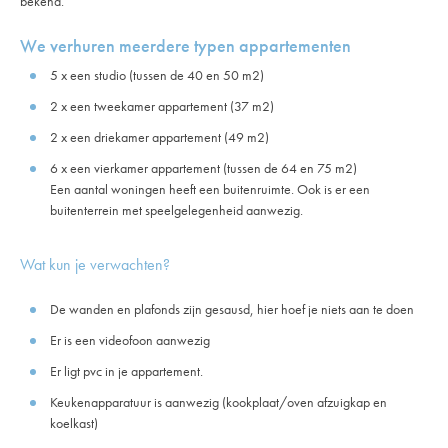
bekend.
We verhuren meerdere typen appartementen
5 x een studio (tussen de 40 en 50 m2)
2 x een tweekamer appartement (37 m2)
2 x een driekamer appartement (49 m2)
6 x een vierkamer appartement (tussen de 64 en 75 m2)
Een aantal woningen heeft een buitenruimte. Ook is er een
buitenterrein met speelgelegenheid aanwezig.
Wat kun je verwachten?
De wanden en plafonds zijn gesausd, hier hoef je niets aan te doen
Er is een videofoon aanwezig
Er ligt pvc in je appartement.
Keukenapparatuur is aanwezig (kookplaat/oven afzuigkap en
koelkast)