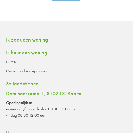
Contactinformatie
Ik zoek een woning
Ik huur een woning
Huren
Onderhoud en reparaties
SallandWonen
Domineeskamp 1, 8102 CC Raalte
Openingstijden:
maandag t/m donderdag 08.30-16.00 uur
vrijdag 08.30-12.00 uur