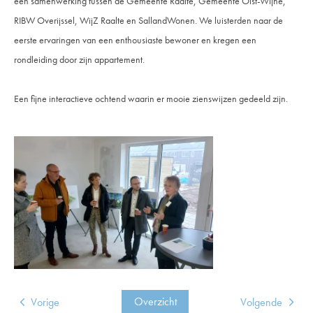
een samenwerking tussen de
Gemeente Raalte
,
Gemeente Olst-Wijhe
,
RIBW Overijssel
,
WijZ
Raalte en
SallandWonen
. We luisterden naar de
eerste ervaringen van een enthousiaste bewoner en kregen een
rondleiding door zijn appartement.
Een fijne interactieve ochtend waarin er mooie zienswijzen gedeeld zijn.
Overzicht
Vorige
Volgende