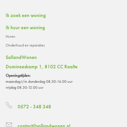
Contactinformatie
Ik zoek een woning
Ik huur een woning
Huren
Onderhoud en reparaties
SallandWonen
Domineeskamp 1, 8102 CC Raalte
Openingstijden:
maandag t/m donderdag 08.30-16.00 uur
vrijdag 08.30-12.00 uur
0572 - 348 348
contact@sallandwonen.nl