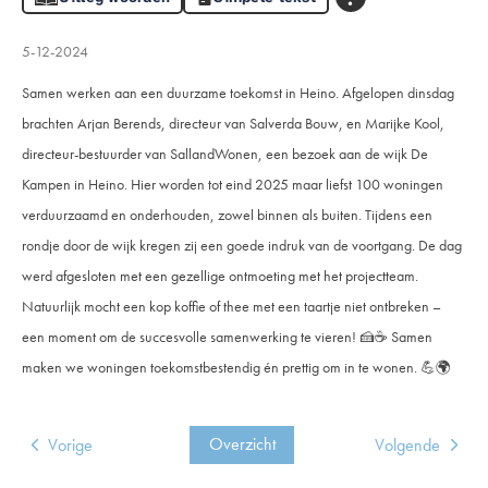
5-12-2024
Samen werken aan een duurzame toekomst in Heino.
Afgelopen dinsdag
brachten Arjan Berends, directeur van Salverda Bouw, en Marijke Kool,
directeur-bestuurder van SallandWonen, een bezoek aan de wijk De
Kampen in Heino. Hier worden tot eind 2025 maar liefst 100 woningen
verduurzaamd en onderhouden, zowel binnen als buiten. Tijdens een
rondje door de wijk kregen zij een goede indruk van de voortgang. De dag
werd afgesloten met een gezellige ontmoeting met het projectteam.
Natuurlijk mocht een kop koffie of thee met een taartje niet ontbreken –
een moment om de succesvolle samenwerking te vieren!
🍰
☕
Samen
maken we woningen toekomstbestendig én prettig om in te wonen.
💪
🌍
Overzicht
Vorige
Volgende