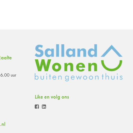
aalte
6.00 uur
Like en volg ons
.nl