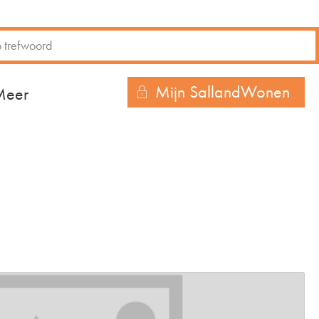
Mijn SallandWonen
r