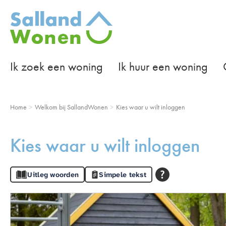
Naar de homepage
Ik zoek een woning
Ik huur een woning
Naar hoofdinhoud
Naar hoofdnavigatiemenu
Naar zoeken
Home
Welkom bij SallandWonen
Kies waar u wilt inloggen
Kies waar u wilt inloggen
Uitleg woorden
Simpele tekst