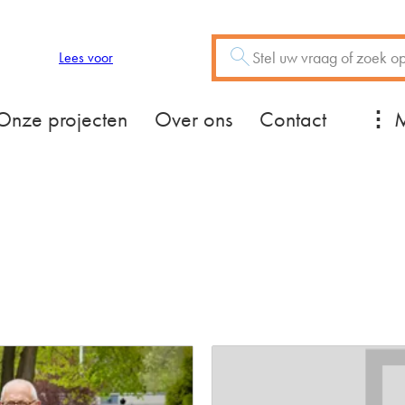
Zoeken
Vraag of trefwoord
Lees voor
Mee
Onze projecten
Over ons
Contact