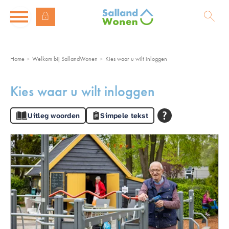
Naar de homepage
Ga naar Hoofd
Home
Welkom bij SallandWonen
Kies waar u wilt inloggen
Naar hoofdinhoud
Naar hoofdnavigatiemenu
Naar zoeken
Kies waar u wilt inloggen
Uitleg woorden
Simpele tekst