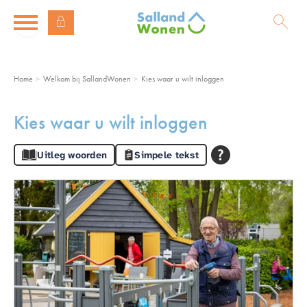
Naar de homepage
Ga naar Hoofd
Home
Welkom bij SallandWonen
Kies waar u wilt inloggen
Naar hoofdinhoud
Naar hoofdnavigatiemenu
Naar zoeken
Kies waar u wilt inloggen
Uitleg woorden
Simpele tekst