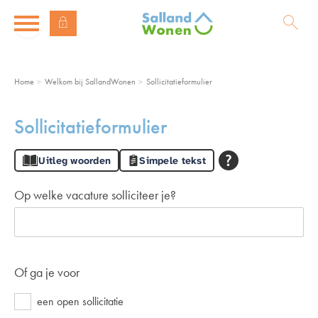
Naar de homepage
Ga naar Hoofd
Home
Welkom bij SallandWonen
Sollicitatieformulier
Naar hoofdinhoud
Naar hoofdnavigatiemenu
Naar zoeken
Sollicitatieformulier
Uitleg woorden
Simpele tekst
Op welke vacature solliciteer je?
Of ga je voor
een open sollicitatie