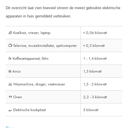
Dit overzicht laat zien hoeveel stroom de meest gebruikte elektrische
apparaten in huis gemiddeld verbruiken.
🧊 Koelkast, vriezer, laptop
< 0,06 kilowatt
📺 Televisie, muziekinstallatie, spelcomputer
< 0,2 kilowatt
☕️ Koffiezetapparaat, föhn
1 - 1,4 kilowatt
❄️ Airco
1,5 kilowatt
🧺 Wasmachine, droger, vaatwasser
1,5 - 2 kilowatt
🍴 Oven
2,2 - 3 kilowatt
🍳 Elektrische kookplaat
5 kilowatt