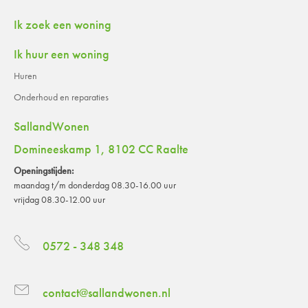
Contactinformatie
Ik zoek een woning
Ik huur een woning
Huren
Onderhoud en reparaties
SallandWonen
Domineeskamp 1, 8102 CC Raalte
Openingstijden:
maandag t/m donderdag 08.30-16.00 uur
vrijdag 08.30-12.00 uur
0572 - 348 348
contact@sallandwonen.nl