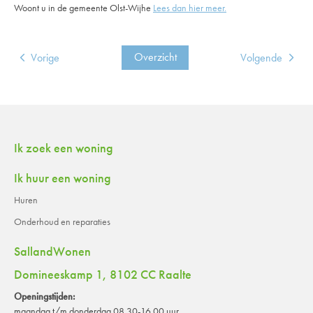
Woont u in de gemeente Olst-Wijhe
Lees dan hier meer.
Overzicht
Vorige
Volgende
Contactinformatie
Ik zoek een woning
Ik huur een woning
Huren
Onderhoud en reparaties
SallandWonen
Domineeskamp 1, 8102 CC Raalte
Openingstijden:
maandag t/m donderdag 08.30-16.00 uur