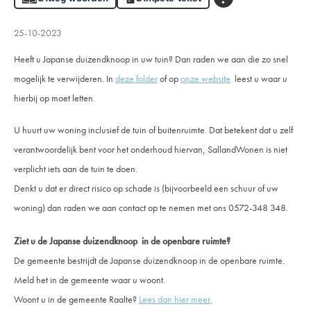
25-10-2023
Heeft u Japanse duizendknoop in uw tuin? Dan raden we aan die zo snel
mogelijk te verwijderen. In
deze folder
of op
onze website
leest u waar u
hierbij op moet letten.
U huurt uw woning inclusief de tuin of buitenruimte. Dat betekent dat u zelf
verantwoordelijk bent voor het onderhoud hiervan, SallandWonen is niet
verplicht iets aan de tuin te doen.
Denkt u dat er direct risico op schade is (bijvoorbeeld een schuur of uw
woning) dan raden we aan contact op te nemen met ons 0572-348 348.
Ziet u de Japanse duizendknoop in de openbare ruimte?
De gemeente bestrijdt de Japanse duizendknoop in de openbare ruimte.
Meld het in de gemeente waar u woont.
Woont u in de gemeente Raalte?
Lees dan hier meer.