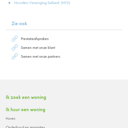
Huurders Vereniging Salland (HVS)
Zie ook
Prestatieafspraken
Samen met onze klant
Samen met onze partners
Contactinformatie
Ik zoek een woning
Ik huur een woning
Huren
Onderhoud en reparaties