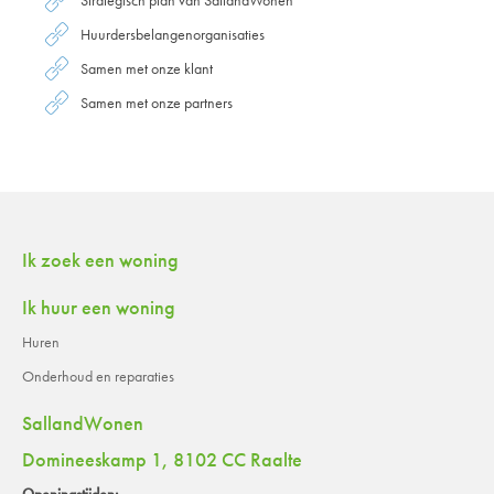
Huurdersbelangenorganisaties
Samen met onze klant
Samen met onze partners
Contactinformatie
Ik zoek een woning
Ik huur een woning
Huren
Onderhoud en reparaties
SallandWonen
Domineeskamp 1, 8102 CC Raalte
Openingstijden: