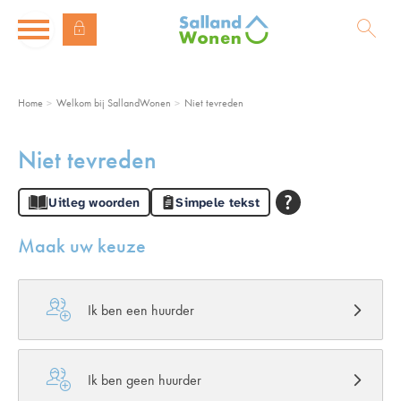
Naar de homepage
Ga naar Hoofd
Home
Welkom bij SallandWonen
Niet tevreden
Naar hoofdinhoud
Naar hoofdnavigatiemenu
Naar zoeken
Niet tevreden
Uitleg woorden
Simpele tekst
Maak uw keuze

Ik ben een huurder

Ik ben geen huurder